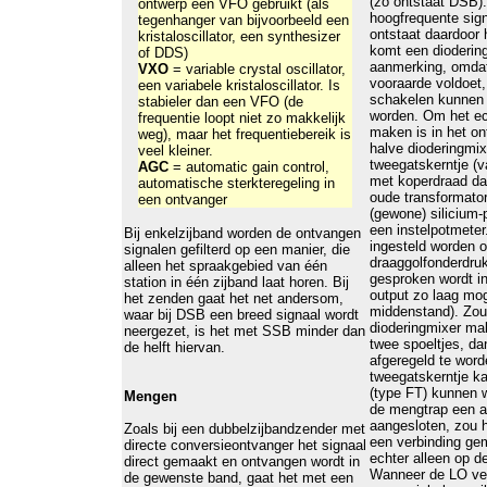
(zo ontstaat DSB).
ontwerp een VFO gebruikt (als
hoogfrequente sig
tegenhanger van bijvoorbeeld een
ontstaat daardoor 
kristaloscillator, een synthesizer
komt een dioderin
of DDS)
aanmerking, omdat
VXO
= variable crystal oscillator,
vooraarde voldoet,
een variabele kristaloscillator. Is
schakelen kunnen a
stabieler dan een VFO (de
worden. Om het ec
frequentie loopt niet zo makkelijk
maken is in het o
weg), maar het frequentiebereik is
halve dioderingmixe
veel kleiner.
tweegatskerntje (
AGC
= automatic gain control,
met koperdraad da
automatische sterkteregeling in
oude transformator
een ontvanger
(gewone) silicium-
een instelpotmete
Bij enkelzijband worden de ontvangen
ingesteld worden 
signalen gefilterd op een manier, die
draaggolfonderdruk
alleen het spraakgebied van één
gesproken wordt i
station in één zijband laat horen. Bij
output zo laag mog
het zenden gaat het net andersom,
middenstand). Zou
waar bij DSB een breed signaal wordt
dioderingmixer ma
neergezet, is het met SSB minder dan
twee spoeltjes, dan
de helft hiervan.
afgeregeld te word
tweegatskerntje ka
(type FT) kunnen w
Mengen
de mengtrap een a
aangesloten, zou h
Zoals bij een dubbelzijbandzender met
een verbinding ge
directe conversieontvanger het signaal
echter alleen op de
direct gemaakt en ontvangen wordt in
Wanneer de LO ve
de gewenste band, gaat het met een