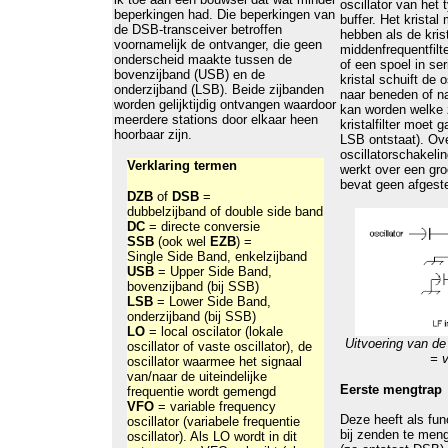
oscillator van het 
beperkingen had. Die beperkingen van
buffer. Het kristal
de DSB-transceiver betroffen
hebben als de krist
voornamelijk de ontvanger, die geen
middenfrequentfilt
onderscheid maakte tussen de
of een spoel in ser
bovenzijband (USB) en de
kristal schuift de o
onderzijband (LSB). Beide zijbanden
naar beneden of n
worden gelijktijdig ontvangen waardoor
kan worden welke 
meerdere stations door elkaar heen
kristalfilter moet
hoorbaar zijn.
LSB ontstaat). Ove
oscillatorschakeli
Verklaring termen
werkt over een gro
bevat geen afgest
DZB
of
DSB
=
dubbelzijband of double side band
DC
= directe conversie
SSB
(ook wel
EZB
) =
Single Side Band, enkelzijband
USB
= Upper Side Band,
bovenzijband (bij SSB)
LSB
= Lower Side Band,
onderzijband (bij SSB)
LO
= local oscilator (lokale
Uitvoering van de
oscillator of vaste oscillator), de
= v
oscillator waarmee het signaal
van/naar de uiteindelijke
Eerste mengtrap
frequentie wordt gemengd
VFO
= variable frequency
Deze heeft als fun
oscillator (variabele frequentie
bij zenden te men
oscillator). Als LO wordt in dit