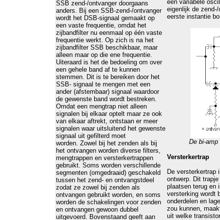
een variabele oscil
SSB zend-/ontvanger doorgaans
eigenlijk de zend-/
anders. Bij een SSB-zend-/ontvanger
eerste instantie b
wordt het DSB-signaal gemaakt op
een vaste frequentie, omdat het
zijbandfilter nu eenmaal op één vaste
frequentie werkt. Op zich is na het
zijbandfilter SSB beschikbaar, maar
alleen maar op die ene frequentie.
Uiteraard is het de bedoeling om over
een gehele band af te kunnen
stemmen. Dit is te bereiken door het
SSB- signaal te mengen met een
ander (afstembaar) signaal waardoor
de gewenste band wordt bestreken.
Omdat een mengtrap niet alleen
signalen bij elkaar optelt maar ze ook
van elkaar aftrekt, ontstaan er meer
signalen waar uitsluitend het gewenste
signaal uit gefilterd moet
De bi-amp (
worden. Zowel bij het zenden als bij
het ontvangen worden diverse filters,
Versterkertrap
mengtrappen en versterkertrappen
gebruikt. Soms worden verschillende
De versterkertrap i
segmenten (omgedraaid) geschakeld
ontwerp. Dit trapj
tussen het zend- en ontvangstdeel
plaatsen terug en 
zodat ze zowel bij zenden als
versterking wordt 
ontvangen gebruikt worden, en soms
onderdelen en lage
worden de schakelingen voor zenden
zou kunnen, maakt 
en ontvangen gewoon dubbel
uit welke transisto
uitgevoerd. Bovenstaand geeft aan