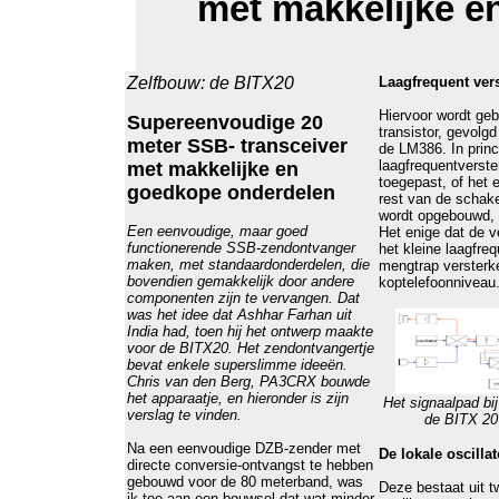
met makkelijke e
Zelfbouw: de BITX20
Laagfrequent vers
Hiervoor wordt ge
Supereenvoudige 20
transistor, gevolg
meter SSB- transceiver
de LM386. In princ
laagfrequentverste
met makkelijke en
toegepast, of het e
goedkope onderdelen
rest van de schake
wordt opgebouwd, m
Een eenvoudige, maar goed
Het enige dat de v
functionerende SSB-zendontvanger
het kleine laagfreq
maken, met standaardonderdelen, die
mengtrap versterke
bovendien gemakkelijk door andere
koptelefoonniveau
componenten zijn te vervangen. Dat
was het idee dat Ashhar Farhan uit
India had, toen hij het ontwerp maakte
voor de BITX20. Het zendontvangertje
bevat enkele superslimme ideeën.
Chris van den Berg, PA3CRX bouwde
het apparaatje, en hieronder is zijn
Het signaalpad bi
verslag te vinden.
de BITX 20 
Na een eenvoudige DZB-zender met
De lokale oscillat
directe conversie-ontvangst te hebben
gebouwd voor de 80 meterband, was
Deze bestaat uit t
ik toe aan een bouwsel dat wat minder