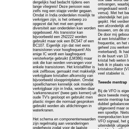
dergelijks had bedacht tijdens een
ontvangen, waarbij
lange vliegreis! Deze persoon was
omgedraaid wordt 
zelfs nog een stapje verder gegaan.
versa). Met het ban
Omdat in India onderdelen moeilijk te
uiteindelijk het ju
verkrijgen zijn, is het ontwerp zo
gepikt. Het verdie
opgezet dat het met een grote
een afzonderlijk a
diversiteit aan onderdelen kan worden
bouwen, om de stab
opgebouwd. Als transistor kan
De door mij gebou
bijvoorbeeld een 2N2222 worden
al een kristalfilte
gebruikt maar ook een BC547 of een
frequentie, en het
BC107. Eigenlijk zijn dat niet eens
geheel zou werken
transistoren voor hoogfrequent! Als
meterband). Ik had
enige IC wordt een laagfrequent
in de buurt van 13
versterkertje gebruikt (LM386) maar
kristal heb weten 
ook die kan worden vervangen voor
heb ik in plaats v
enkele transistoren. Het kristalfilter is
kristaloscillator 
ook zelfbouw, gemaakt met makkelijk
veel stabieler is.
verkrijgbare kristallen afkomstig van
bijvoorbeeld sloopprintplaten. Omdat
Tweede mentrap
spoellichamen kennelijk ook moeilijk
verkrijgbaar zijn in India, worden daar
Bij de VFO is eige
'varkensneuzen' (twee gats kernen) uit
deze tweede mengtr
oude TV's gesloopt en gebruikt men
eerste mentrap kan
plastic ringen die normaal gesproken
dubbel gebalancee
gebruikt worden als afdichtringen in
uitgevoerd maar oo
waterkranen.
een spoeltje. Niets 
menproducten komt
Het schema en componentenwaarden
VFO signaal, het 
zijn regelmatig aan veranderingen
uiteindelijk uitgep
onderhevig zodat voor de laatste