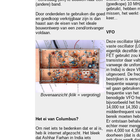
(goedkope) 10 MHz
(andere) band.
gebruikt, hebben m
missen, het werkt
Door onderdelen te gebruiken die goed
keer...
en goedkoop verkrijgbaar zijn is dan
haast aan de eisen van het ideale
bouwontwerp van een zend/ontvanger
VFO
voldaan.
Deze oscillator lij
vaste oscillator (L
eigenlijk dezelfde
FET gebruikt zou 
transistor daar val
vanwege de uniform
in India) is deze 
uitgevoerd. De fr
bestrijken is eenv
frequentie waarop
wil gaan gebruiken
frequentie van het 
Bovenaanzicht (klik = vergroting)
benodigde VFO fre
bijvoorbeeld het f
14,000 tot 14,350 z
middenfrequent v
bereik moeten heb
Het ei van Columbus?
Er ontstaan behal
echter meer meng
Om niet iets te bedenken dat er al is,
min 4,000 tot 4,3
heb ik internet afgezocht. Het bleek
doorheen (dat is d
dat Ashhar Farhan in India iets
ook daar wordt da