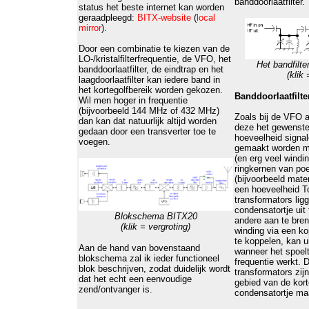
banddoorlaatfilter.
status het beste internet kan worden
geraadpleegd:
BITX-website
(
local
mirror
).
Door een combinatie te kiezen van de
LO-/kristalfilterfrequentie, de VFO, het
Het bandfilter
banddoorlaatfilter, de eindtrap en het
(klik 
laagdoorlaatfilter kan iedere band in
het kortegolfbereik worden gekozen.
Banddoorlaatfilte
Wil men hoger in frequentie
(bijvoorbeeld 144 MHz of 432 MHz)
Zoals bij de VFO 
dan kan dat natuurlijk altijd worden
deze het gewenste 
gedaan door een transverter toe te
hoeveelheid signale
voegen.
gemaakt worden me
(en erg veel windi
ringkernen van poe
(bijvoorbeeld materi
een hoeveelheid 
transformators lig
condensatortje uit
Blokschema BITX20
andere aan te bre
(klik = vergroting)
winding via een ko
te koppelen, kan 
Aan de hand van bovenstaand
wanneer het spoel
blokschema zal ik ieder functioneel
frequentie werkt. 
blok beschrijven, zodat duidelijk wordt
transformators zij
dat het echt een eenvoudige
gebied van de korte
zend/ontvanger is.
condensatortje ma