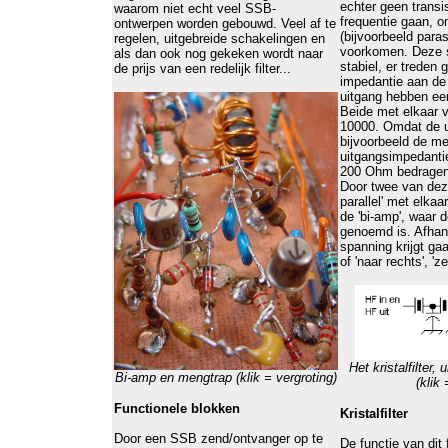
echter geen transi
waarom niet echt veel SSB-
frequentie gaan, 
ontwerpen worden gebouwd. Veel af te
(bijvoorbeeld parasi
regelen, uitgebreide schakelingen en
voorkomen. Deze s
als dan ook nog gekeken wordt naar
stabiel, er treden 
de prijs van een redelijk filter...
impedantie aan de
uitgang hebben een
Beide met elkaar 
10000. Omdat de u
bijvoorbeeld de me
uitgangsimpedantie
200 Ohm bedragen 
Door twee van deze
parallel' met elkaa
de 'bi-amp', waar 
genoemd is. Afhank
spanning krijgt gaat
of 'naar rechts', 'z
Het kristalfilter, 
Bi-amp en mengtrap
(klik = vergroting)
(klik 
Functionele blokken
Kristalfilter
Door een SSB zend/ontvanger op te
De functie van dit 