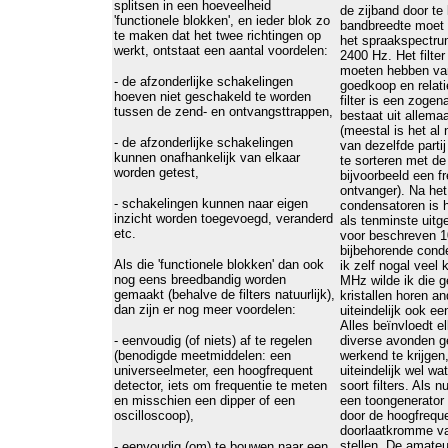
splitsen in een hoeveelheid
de zijband door te
'functionele blokken', en ieder blok zo
bandbreedte moet d
te maken dat het twee richtingen op
het spraakspectru
werkt, ontstaat een aantal voordelen:
2400 Hz. Het filte
moeten hebben va
- de afzonderlijke schakelingen
goedkoop en relat
hoeven niet geschakeld te worden
filter is een zogen
tussen de zend- en ontvangsttrappen,
bestaat uit allemaa
(meestal is het al
- de afzonderlijke schakelingen
van dezelfde partij
kunnen onafhankelijk van elkaar
te sorteren met de 
worden getest,
bijvoorbeeld een fr
ontvanger). Na het
- schakelingen kunnen naar eigen
condensatoren is het
inzicht worden toegevoegd, veranderd
als tenminste uitg
etc.
voor beschreven 1
bijbehorende con
Als die 'functionele blokken' dan ook
ik zelf nogal veel 
nog eens breedbandig worden
MHz wilde ik die g
gemaakt (behalve de filters natuurlijk),
kristallen horen a
dan zijn er nog meer voordelen:
uiteindelijk ook e
Alles beïnvloedt e
- eenvoudig (of niets) af te regelen
diverse avonden g
(benodigde meetmiddelen: een
werkend te krijgen
universeelmeter, een hoogfrequent
uiteindelijk wel wa
detector, iets om frequentie te meten
soort filters. Als 
en misschien een dipper of een
een toongenerator 
oscilloscoop),
door de hoogfreque
doorlaatkromme van 
stellen. De amate
- eenvoudig (om) te bouwen naar een