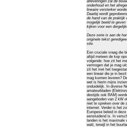
afleveringen zal de bouw
onderhoud en het afrege
lineaire versterker word
Daarbij wordt geprobeer
de hand van de praktijk 
mogelijk beeld te geven
kijken voor een dergelijk
Deze serie is aan de ha
originele tekst geredige
site.
Een cruciale vraag die bi
altijd meteen de kop ops
volgende: hoe zit het m
vermogen dat je mag ui
zit het met het toegest
een lineair die je in bezi
mag kunnen leveren? D
wet is hierin mijns inzie
onduidelijk. In diverse 
amateurbladen (Elektro
destijds ook RAM) worde
aangeboden van 2 kW o
niet te spreken over de
internet. Verder is het z
Europese beleid in deze 
eensluidend is. In versc
landen is het maximale
watt, terwijl in het buur