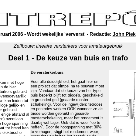
bruari 2006 - Wordt wekelijks 'ververst' - Redactie:
John Piek
Zelfbouw: lineaire versterkers voor amateurgebruik
Deel 1 - De keuze van buis en trafo
De versterkerbuis
Voor alle duidelijkheid, het gaat hier om
ken met hoge
een project dat simpel na te bouwen moet
n de hier
zijn. Vandaar dat de keuze van het type
terkers gebruikt
buis beperkt blijft tot triode's, geschakeld
evensgevaarlijk
in grounded grid (geaarde rooster-
an kan leiden tot
schakeling). Voor de ingewijden: tetrodes
oge gelijk- en
en pentodes werken OOK wanneer ze als
r gebruikt
triode worden gebruikt in geaarde
 enige afstand al
roosterschakeling, maar het rendement is
en) overslaan.
daarbij wel lager. Ook dat is weer "op te
e hoge spanning
heffen". Door de hoogspanning met 30%
at tot brand kan
te verhogen, stijgt het rendement weer,
e elektrische