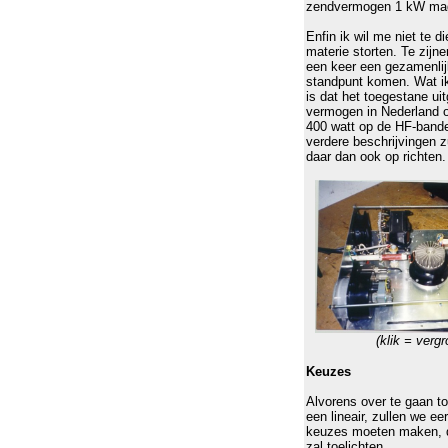
zendvermogen 1 kW mag
Enfin ik wil me niet te d
materie storten. Te zijner
een keer een gezamenli
standpunt komen. Wat i
is dat het toegestane u
vermogen in Nederland 
400 watt op de HF-bande
verdere beschrijvingen z
daar dan ook op richten.
(klik = vergr
Keuzes
Alvorens over te gaan t
een lineair, zullen we ee
keuzes moeten maken, di
zal toelichten.