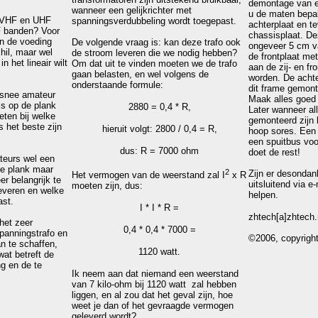
demontage van e
wanneer een gelijkrichter met
u de maten bepal
or VHF en UHF
spanningsverdubbeling wordt toegepast.
achterplaat en t
F banden? Voor
chassisplaat. De
n de voeding
De volgende vraag is: kan deze trafo ook
ongeveer 5 cm v
chil, maar wel
de stroom leveren die we nodig hebben?
de frontplaat met
in het lineair wilt
Om dat uit te vinden moeten we de trafo
aan de zij- en f
gaan belasten, en wel volgens de
worden. De acht
onderstaande formule:
dit frame gemon
rsnee amateur
Maak alles goed
is op de plank
2880 = 0,4 * R,
Later wanneer al
weten bij welke
gemonteerd zijn 
 het beste zijn
hieruit volgt: 2800 / 0,4 = R,
hoop sores. Een 
een spuitbus voo
dus: R = 7000 ohm
doet de rest!
teurs wel een
de plank maar
2
Zijn er desondan
Het vermogen van de weerstand zal I
x R
er belangrijk te
uitsluitend via e-
moeten zijn, dus:
leveren en welke
helpen.
ast.
I * I * R =
zhtech[a]zhtech.
 het zeer
0,4 * 0,4 * 7000 =
panningstrafo en
©2006, copyrigh
n te schaffen,
1120 watt.
at betreft de
g en de te
Ik neem aan dat niemand een weerstand
van 7 kilo-ohm bij 1120 watt zal hebben
liggen, en al zou dat het geval zijn, hoe
weet je dan of het gevraagde vermogen
geleverd wordt?