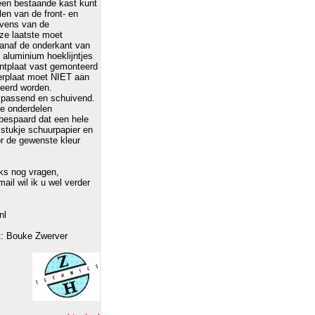
en bestaande kast kunt
en van de front- en
evens van de
ze laatste moet
anaf de onderkant van
 aluminium hoeklijntjes
rontplaat vast gemonteerd
erplaat moet NIET aan
teerd worden.
 passend en schuivend.
le onderdelen
bespaard dat een hele
stukje schuurpapier en
r de gewenste kleur
ks nog vragen,
mail wil ik u wel verder
nl
t: Bouke Zwerver