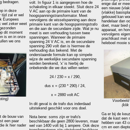
 bedragen.
volt. In figuur 1 is aangegeven hoe de
enige dat er mee
schakeling in elkaar steekt. Sluit deze 24
een nieuwe (vlak
iep in deze
V AC aan op de primaire kant van de
(vlakke) basispla
 tijd zal er wel
hoogspanningstransformator. Meet
gebouwd kan wor
jk Europees
vervolgens de wisselspanning aan deze
handelaar dan ook
k wel zeker weet
primaire kant van de hoogspanningstrafo
doet, maar bied 
itgezonden
en die aan de secundaire zijde. Wat je nu
apparaat, en hon
op dit moment
meet is een verhouding tussen twee
vervolgens eigen
n is en in onze
spanningen. Wanneer de primaire
prachtkast met o
ullen we ons
spanning 24 V AC is, en de secundaire
heleboel mooie s
spanning 290 volt dan is hiermee de
verhouding dus bekend. Met de
onderstaande formule kan op simpele
wijze de werkelijke secundaire spanning
worden berekend, 'x' is hierbij de
onbekende die we dus willen weten:
24 / 230 = x / 290,
dus x = (230 * 290) / 24,
x = 2880 volt AC
oting)
Voorbeeld
In dit geval is de trafo dus inderdaad
(klik
uitstekend geschikt voor ons doel.
Ga er bij de keuz
ot de bouw van
Nota bene: soms zijn er trafo's
dat de kast een 
rst een paar
beschikbaar die geen 2800 leveren, maar
hebben van 43 c
e ik hier nader
wel van 1400 volt bij 1 ampere. Ook deze
cm en een diept
transformatoren zijn uitstekend bruikbaar,