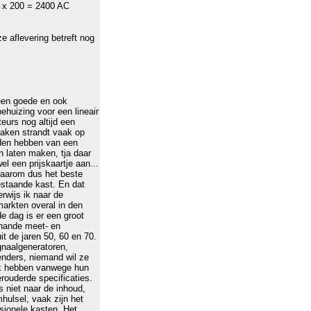
12 x 200 = 2400 AC
e aflevering betreft nog
en goede en ook
ehuizing voor een lineair
eurs nog altijd een
aken strandt vaak op
nden hebben van een
 laten maken, tja daar
wel een prijskaartje aan...
aarom dus het beste
staande kast. En dat
wijs ik naar de
arkten overal in den
e dag is er een groot
rhande meet- en
it de jaren 50, 60 en 70.
naalgeneratoren,
nders, niemand wil ze
k hebben vanwege hun
ouderde specificaties.
s niet naar de inhoud,
hulsel, vaak zijn het
ssionele kasten. Het