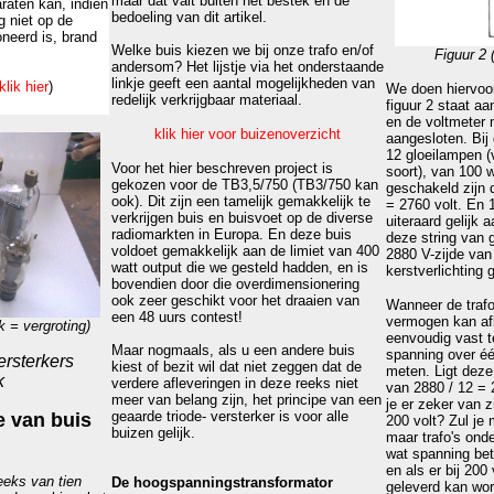
maar dat valt buiten het bestek en de
araten kan, indien
bedoeling van dit artikel.
g niet op de
neerd is, brand
Welke buis kiezen we bij onze trafo en/of
Figuur 2
(
andersom? Het lijstje via het onderstaande
linkje geeft een aantal mogelijkheden van
klik hier
)
We doen hiervoor
redelijk verkrijgbaar materiaal.
figuur 2 staat 
en de voltmeter
klik hier voor buizenoverzicht
aangesloten. Bi
12 gloeilampen (
Voor het hier beschreven project is
soort), van 100 wa
gekozen voor de TB3,5/750 (TB3/750 kan
geschakeld zijn 
ook). Dit zijn een tamelijk gemakkelijk te
= 2760 volt. En 
verkrijgen buis en buisvoet op de diverse
uiteraard gelijk 
radiomarkten in Europa. En deze buis
deze string van 
voldoet gemakkelijk aan de limiet van 400
2880 V-zijde van 
watt output die we gesteld hadden, en is
kerstverlichting
bovendien door die overdimensionering
ook zeer geschikt voor het draaien van
Wanneer de trafo
een 48 uurs contest!
vermogen kan afl
k = vergroting)
eenvoudig vast t
Maar nogmaals, als u een andere buis
spanning over éé
ersterkers
kiest of bezit wil dat niet zeggen dat de
meten. Ligt deze
k
verdere afleveringen in deze reeks niet
van 2880 / 12 = 
meer van belang zijn, het principe van een
je er zeker van z
geaarde triode- versterker is voor alle
e van buis
200 volt? Zul je
buizen gelijk.
maar trafo's onder
wat spanning betr
en als er bij 200
eks van tien
De hoogspanningstransformator
geleverd kan wor