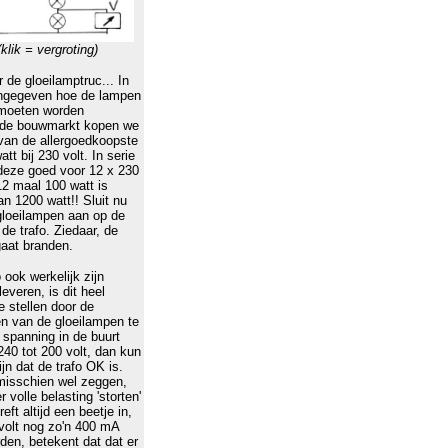
klik = vergroting)
 de gloeilamptruc... In
aangegeven hoe de lampen
 moeten worden
j de bouwmarkt kopen we
van de allergoedkoopste
tt bij 230 volt. In serie
deze goed voor 12 x 230
12 maal 100 watt is
aan 1200 watt!! Sluit nu
gloeilampen aan op de
de trafo. Ziedaar, de
 gaat branden.
 ook werkelijk zijn
everen, is dit heel
e stellen door de
n van de gloeilampen te
 spanning in de buurt
240 tot 200 volt, dan kun
ijn dat de trafo OK is.
 misschien wel zeggen,
 volle belasting 'storten'
eft altijd een beetje in,
 volt nog zo'n 400 mA
den, betekent dat dat er