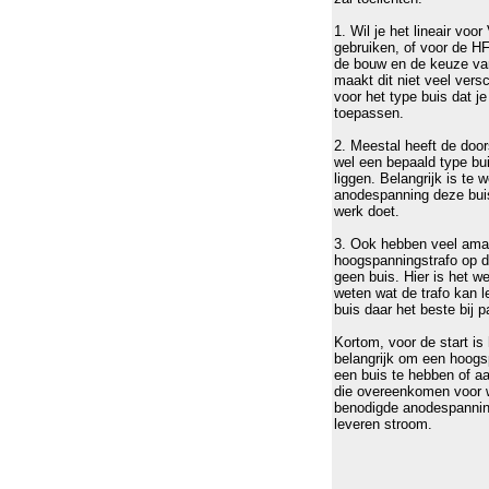
1. Wil je het lineair vo
gebruiken, of voor de H
de bouw en de keuze va
maakt dit niet veel vers
voor het type buis dat je 
toepassen.
2. Meestal heeft de doo
wel een bepaald type bu
liggen. Belangrijk is te 
anodespanning deze buis
werk doet.
3. Ook hebben veel ama
hoogspanningstrafo op 
geen buis. Hier is het we
weten wat de trafo kan 
buis daar het beste bij p
Kortom, voor de start is
belangrijk om een hoogs
een buis te hebben of aa
die overeenkomen voor w
benodigde anodespannin
leveren stroom.