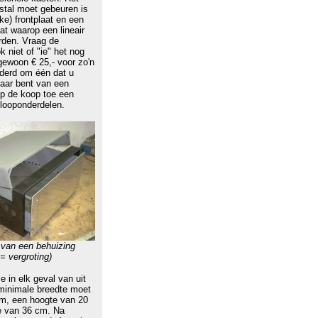
stal moet gebeuren is
ke) frontplaat en een
at waarop een lineair
den. Vraag de
 niet of "ie" het nog
gewoon € 25,- voor zo'n
derd om één dat u
aar bent van een
p de koop toe een
looponderdelen.
 van een behuizing
 = vergroting)
e in elk geval van uit
minimale breedte moet
m, een hoogte van 20
e van 36 cm. Na