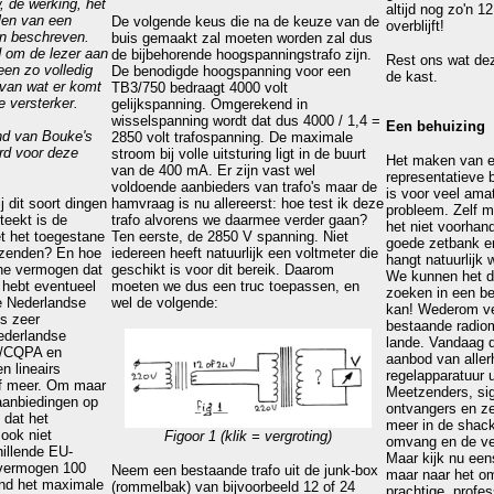
, de werking, het
altijd nog zo'n 
len van een
De volgende keus die na de keuze van de
overblijft!
en beschreven.
buis gemaakt zal moeten worden zal dus
d om de lezer aan
de bijbehorende hoogspanningstrafo zijn.
Rest ons wat dez
een zo volledig
De benodigde hoogspanning voor een
de kast.
 van wat er komt
TB3/750 bedraagt 4000 volt
e versterker.
gelijkspanning. Omgerekend in
wisselspanning wordt dat dus 4000 / 1,4 =
Een behuizing
nd van Bouke's
2850 volt trafospanning. De maximale
erd voor deze
stroom bij volle uitsturing ligt in de buurt
Het maken van e
van de 400 mA. Er zijn vast wel
representatieve b
voldoende aanbieders van trafo's maar de
is voor veel amat
j dit soort dingen
hamvraag is nu allereerst: hoe test ik deze
probleem. Zelf m
teekt is de
trafo alvorens we daarmee verder gaan?
het niet voorha
et het toegestane
Ten eerste, de 2850 V spanning. Niet
goede zetbank en
tzenden? En hoe
iedereen heeft natuurlijk een voltmeter die
hangt natuurlijk 
ane vermogen dat
geschikt is voor dit bereik. Daarom
We kunnen het d
t hebt eventueel
moeten we dus een truc toepassen, en
zoeken in een be
e Nederlandse
wel de volgende:
kan! Wederom ver
ns zeer
bestaande radiom
Nederlandse
lande. Vandaag d
n/CQPA en
aanbod van alle
n lineairs
regelapparatuur u
f meer. Om maar
Meetzenders, sig
 aanbiedingen op
ontvangers en ze
o dat het
meer in de shac
ook niet
Figoor 1
(klik = vergroting)
omvang en de ver
hillende EU-
Maar kijk nu een
 vermogen 100
Neem een bestaande trafo uit de junk-box
maar naar het om
land het maximale
(rommelbak) van bijvoorbeeld 12 of 24
prachtige, profe