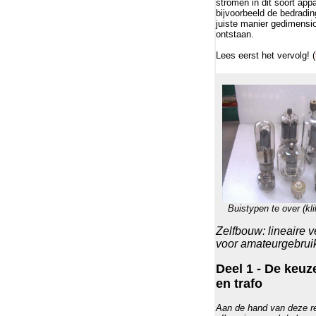
stromen in dit soort app
bijvoorbeeld de bedradin
juiste manier gedimensio
ontstaan.
Lees eerst het vervolg! (
Buistypen te over (kli
Zelfbouw: lineaire v
voor amateurgebrui
Deel 1 - De keuz
en trafo
Aan de hand van deze re